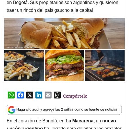
en Bogotá. Sus propietarios son argentinos y quisieron
traer un rincón del país gaucho a la capital
W
F
X
L
E
T
Compártelo
h
a
i
m
h
a
c
n
a
r
t
e
k
i
e
En el corazón de Bogotá, en
La Macarena
, un
nuevo
s
b
e
l
a
rincón argentino
ha llegado para deleitar a los amantes