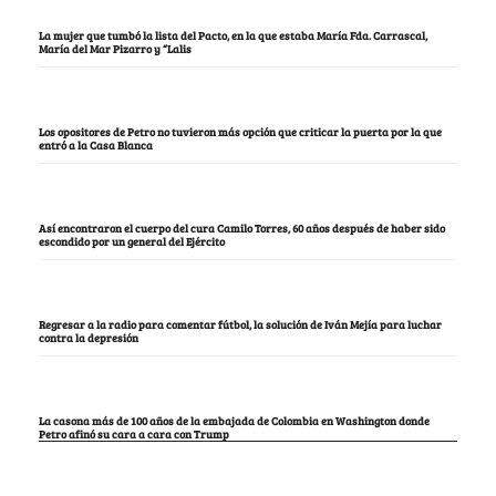
La mujer que tumbó la lista del Pacto, en la que estaba María Fda. Carrascal,
María del Mar Pizarro y “Lalis
Los opositores de Petro no tuvieron más opción que criticar la puerta por la que
entró a la Casa Blanca
Así encontraron el cuerpo del cura Camilo Torres, 60 años después de haber sido
escondido por un general del Ejército
Regresar a la radio para comentar fútbol, la solución de Iván Mejía para luchar
contra la depresión
La casona más de 100 años de la embajada de Colombia en Washington donde
Petro afinó su cara a cara con Trump