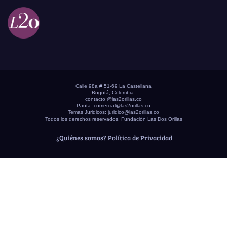
Calle 98a # 51-69 La Castellana
Bogotá, Colombia.
contacto @las2orillas.co
Pauta:
comercial@las2orillas.co
Temas Juridicos:
juridico@las2orillas.co
Todos los derechos reservados. Fundación Las Dos Orillas
¿Quiénes somos?
Política de Privacidad