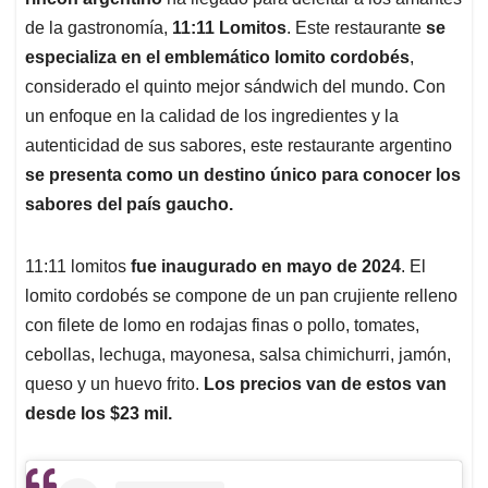
A
o
d
d
p
o
I
s
de la gastronomía,
11:11 Lomitos
. Este restaurante
se
p
k
n
especializa en el emblemático lomito cordobés
,
considerado el quinto mejor sándwich del mundo. Con
un enfoque en la calidad de los ingredientes y la
autenticidad de sus sabores, este restaurante argentino
se presenta como un destino único para conocer los
sabores del país gaucho.
11:11 lomitos
fue inaugurado en mayo de 2024
. El
lomito cordobés se compone de un pan crujiente relleno
con filete de lomo en rodajas finas o pollo, tomates,
cebollas, lechuga, mayonesa, salsa chimichurri, jamón,
queso y un huevo frito.
Los precios van de estos van
desde los $23 mil.