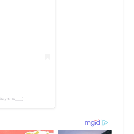
@bayronc___)