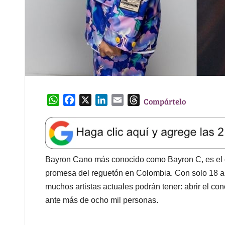
W
F
X
L
E
T
Compártelo
h
a
i
m
h
a
c
n
a
r
t
e
k
i
e
s
b
e
l
a
A
o
d
d
Bayron Cano más conocido como Bayron C, es el c
p
o
I
s
promesa del reguetón en Colombia. Con solo 18 a
p
k
n
muchos artistas actuales podrán tener: abrir el co
ante más de ocho mil personas.