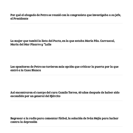
Por qué el abogado de Petro se reunió con la congresista que investigaba a su jefe,
el Presidente
La mujer que tumbó la lista del Pacto, en la que estaba María Fda. Carrascal,
María del Mar Pizarro y “Lalis
Los opositores de Petro no tuvieron más opción que criticar la puerta por la que
entró a la Casa Blanca
Así encontraron el cuerpo del cura Camilo Torres, 60 años después de haber sido
escondido por un general del Ejército
Regresar a la radio para comentar fútbol, la solución de Iván Mejía para luchar
contra la depresión