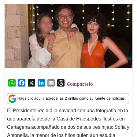
W
F
X
L
E
T
Compártelo
h
a
i
m
h
a
c
n
a
r
t
e
k
i
e
El Presidente recibió la navidad con una fotografía en la
s
b
e
l
a
que aparecía desde la Casa de Huéspedes Ilustres en
A
o
d
d
p
o
I
s
Cartagena acompañado de dos de sus tres hijas: Sofía y
p
k
n
Antonella, la menor de los hijos quien aún estudia