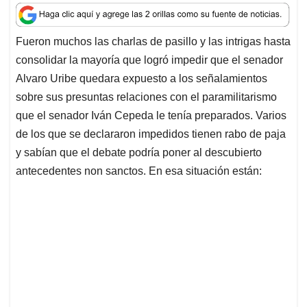
a
c
n
a
r
t
e
k
i
e
Fueron muchos las charlas de pasillo y las intrigas hasta
s
b
e
l
a
consolidar la mayoría que logró impedir que el senador
A
o
d
d
p
o
I
s
Alvaro Uribe quedara expuesto a los señalamientos
p
k
n
sobre sus presuntas relaciones con el paramilitarismo
que el senador Iván Cepeda le tenía preparados. Varios
de los que se declararon impedidos tienen rabo de paja
y sabían que el debate podría poner al descubierto
antecedentes non sanctos. En esa situación están: