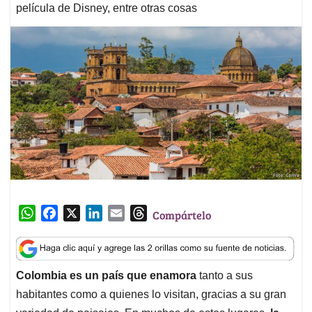
película de Disney, entre otras cosas
W
F
X
L
E
T
Compártelo
h
a
i
m
h
a
c
n
a
r
t
e
k
i
e
Colombia es un país que enamora
tanto a sus
s
b
e
l
a
habitantes como a quienes lo visitan, gracias a su gran
A
o
d
d