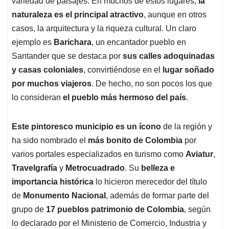
p
o
I
s
variedad de paisajes. En muchos de estos lugares,
la
p
k
n
naturaleza es el principal atractivo
, aunque en otros
casos, la arquitectura y la riqueza cultural. Un claro
ejemplo es
Barichara
, un encantador pueblo en
Santander que se destaca por
sus calles adoquinadas
y casas coloniales
, convirtiéndose en el
lugar soñado
por muchos viajeros
. De hecho, no son pocos los que
lo consideran
el pueblo más hermoso del país
.
Este pintoresco municipio es un ícono
de la región y
ha sido nombrado el
más bonito de Colombia
por
varios portales especializados en turismo como
Aviatur
,
Travelgrafía
y
Metrocuadrado
. Su
belleza e
importancia histórica
lo hicieron merecedor del título
de
Monumento Nacional
, además de formar parte del
grupo de
17 pueblos patrimonio de Colombia
, según
lo declarado por el Ministerio de Comercio, Industria y