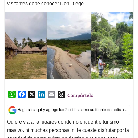
visitantes debe conocer Don Diego
W
F
X
L
E
T
Compártelo
h
a
i
m
h
a
c
n
a
r
t
e
k
i
e
Quiere viajar a lugares donde no encuentre turismo
s
b
e
l
a
masivo, ni muchas personas, ni le cueste disfrutar por la
A
o
d
d