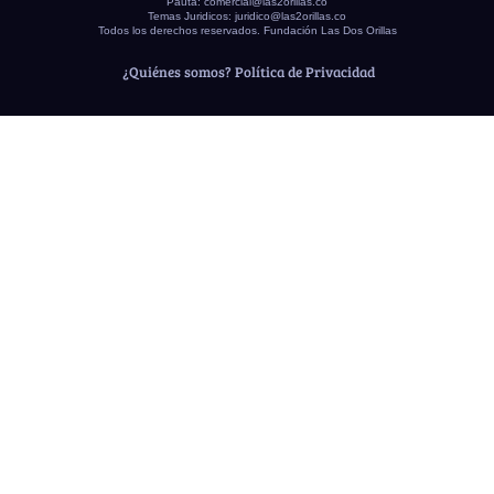
Pauta:
comercial@las2orillas.co
Temas Juridicos:
juridico@las2orillas.co
Todos los derechos reservados. Fundación Las Dos Orillas
¿Quiénes somos?
Política de Privacidad