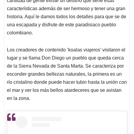
p
o
I
s
cantidad de gente existe un destino que tiene esas
p
k
n
características además de ser hermoso y tener una gran
historia. Aquí le damos todos los detalles para que se de
una escapada y disfrute de este paradisiaco pueblo
colombiano.
Los creadores de contenido ‘koalas viajeros’ visitaron el
lugar y se llama Don Diego un pueblo que queda cerca
de la Sierra Nevada de Santa Marta. Se caracteriza por
esconder grandes bellezas naturales, la primera es un
río cristalino donde puede hacer tubin hasta la unión con
el mar y ver los más bellos atardeceres que se avistan
en la zona.