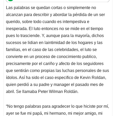
t
e
k
i
e
Las palabras se quedan cortas o simplemente no
s
b
e
l
a
alcanzan para describir y abordar la pérdida de un ser
A
o
d
d
p
o
I
s
querido, sobre todo cuando es intempestiva e
p
k
n
inesperada. El luto entonces no se mide en el tiempo
pues lo trasciende. Y, aunque para la mayoría, dichos
sucesos se lidian en laintimidad de los hogares y las
familias, en el caso de las celebridades, el luto se
convierte en un proceso de conocimiento publico,
precisamente por el cariño y afecto de los seguidores
que sentirán como propias las luchas personales de sus
ídolos. Así ha sido el caso especifico de Kevin Roldan,
quien perdió a su padre y manager el pasado mes de
abril. Se llamaba Peter Wilman Roldán.
“No tengo palabras para agradecer lo que hiciste por mí,
ayer se fue mi papá, mi hermano, mi mejor amigo, mi