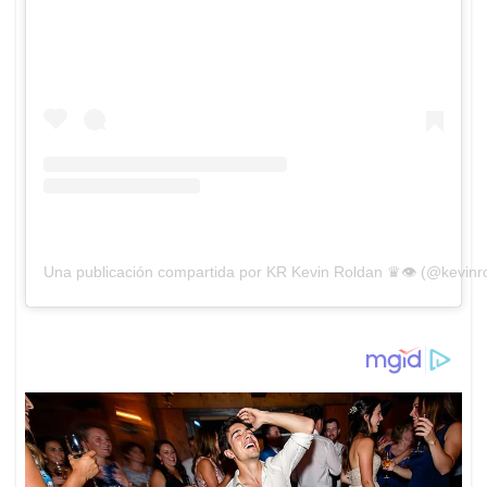
Una publicación compartida por KR Kevin Roldan ♛👁 (@kevinr