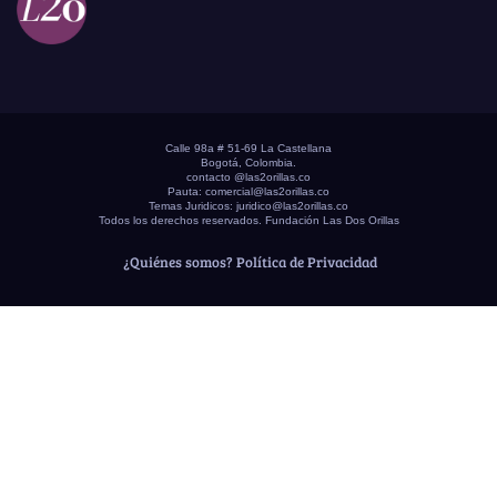
Calle 98a # 51-69 La Castellana
Bogotá, Colombia.
contacto @las2orillas.co
Pauta:
comercial@las2orillas.co
Temas Juridicos:
juridico@las2orillas.co
Todos los derechos reservados. Fundación Las Dos Orillas
¿Quiénes somos?
Política de Privacidad