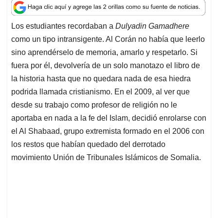
a
c
n
a
r
t
e
k
i
e
Los estudiantes recordaban a
Dulyadin Gamadhere
s
b
e
l
a
como un tipo intransigente. Al Corán no había que leerlo
A
o
d
d
p
o
I
s
sino aprendérselo de memoria, amarlo y respetarlo. Si
p
k
n
fuera por él, devolvería de un solo manotazo el libro de
la historia hasta que no quedara nada de esa hiedra
podrida llamada cristianismo. En el 2009, al ver que
desde su trabajo como profesor de religión no le
aportaba en nada a la fe del Islam, decidió enrolarse con
el Al Shabaad, grupo extremista formado en el 2006 con
los restos que habían quedado del derrotado
movimiento Unión de Tribunales Islámicos de Somalia.