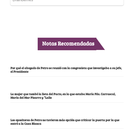
Notas Recomendadas
Por qué el abogado de Petro se reunió con la congresista que investigaba a su jefe,
el Presidente
La mujer que tumbó la lista del Pacto, en la que estaba María Fda. Carrascal,
María del Mar Pizarro y “Lalis
Los opositores de Petro no tuvieron más opción que criticar la puerta por la que
entró a la Casa Blanca