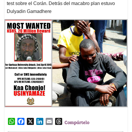
test sobre el Corán. Detrás del macabro plan estuvo
Dulyadin Gamadhere
W
F
X
L
E
T
Compártelo
h
a
i
m
h