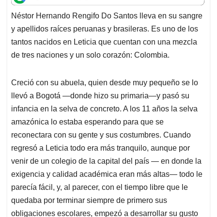
t
e
k
i
e
Néstor Hernando Rengifo Do Santos lleva en su sangre
s
b
e
l
a
y apellidos raíces peruanas y brasileras. Es uno de los
A
o
d
d
p
o
I
s
tantos nacidos en Leticia que cuentan con una mezcla
p
k
n
de tres naciones y un solo corazón: Colombia.
Creció con su abuela, quien desde muy pequeño se lo
llevó a Bogotá —donde hizo su primaria—y pasó su
infancia en la selva de concreto. A los 11 años la selva
amazónica lo estaba esperando para que se
reconectara con su gente y sus costumbres. Cuando
regresó a Leticia todo era más tranquilo, aunque por
venir de un colegio de la capital del país — en donde la
exigencia y calidad académica eran más altas— todo le
parecía fácil, y, al parecer, con el tiempo libre que le
quedaba por terminar siempre de primero sus
obligaciones escolares, empezó a desarrollar su gusto