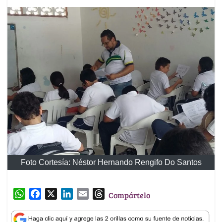
Foto Cortesía: Néstor Hernando Rengifo Do Santos
W
F
X
L
E
T
Compártelo
h
a
i
m
h
a
c
n
a
r