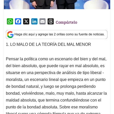
W
F
X
L
E
T
Compártelo
h
a
i
m
h
a
c
n
a
r
t
e
k
i
e
1. LO MALO DE LA TEORÍA DEL MAL MENOR
s
b
e
l
a
A
o
d
d
p
o
I
s
Pensar la política como un escenario del bien y del mal,
p
k
n
del bien absoluto, que puede rayar en mal absoluto, es
situarse en una perspectiva de análisis de tipo liberal -
moralista, un escenario lineal que empieza en un punto
de bondad natural, y luego se prolonga perdiendo
bondad, volviéndose, malo, muy malo, hasta alcanzar la
maldad absoluta, que termina confundiéndose con el
punto de la bondad absoluta. Sobre ese moralismo
liberal surge una cómoda fórmula que va de extrema