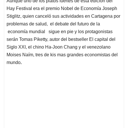
Aunque uno de los platos fuertes de esta edición del
s
b
e
l
a
Hay Festival era el premio Nobel de Economía Joseph
A
o
d
d
p
o
I
s
Stiglitz, quien canceló sus actividades en Cartagena por
p
k
n
problemas de salud, el debate del futuro de la
economía mundial sigue en pie y los protagonistas
serán Tomas Piketty, autor del bestseller El capital del
Siglo XXI, el chino Ha-Joon Chang y el venezolano
Moises Naím, tres de kis mas grandes economistas del
mundo
.