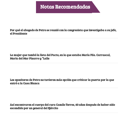
Notas Recomendadas
Por qué el abogado de Petro se reunió con la congresista que investigaba a su jefe,
el Presidente
La mujer que tumbó la lista del Pacto, en la que estaba María Fda. Carrascal,
María del Mar Pizarro y “Lalis
Los opositores de Petro no tuvieron más opción que criticar la puerta por la que
entró a la Casa Blanca
Así encontraron el cuerpo del cura Camilo Torres, 60 años después de haber sido
escondido por un general del Ejército