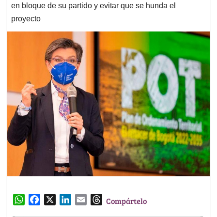
en bloque de su partido y evitar que se hunda el
proyecto
W
F
X
L
E
T
Compártelo
h
a
i
m
h