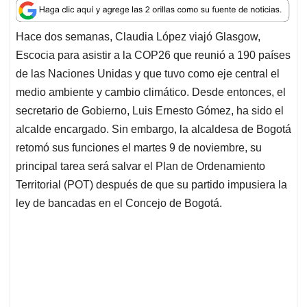
a
c
n
a
r
t
e
k
i
e
Hace dos semanas, Claudia López viajó Glasgow,
s
b
e
l
a
Escocia para asistir a la COP26 que reunió a 190 países
A
o
d
d
p
o
I
s
de las Naciones Unidas y que tuvo como eje central el
p
k
n
medio ambiente y cambio climático. Desde entonces, el
secretario de Gobierno, Luis Ernesto Gómez, ha sido el
alcalde encargado. Sin embargo, la alcaldesa de Bogotá
retomó sus funciones el martes 9 de noviembre, su
principal tarea será salvar el Plan de Ordenamiento
Territorial (POT) después de que su partido impusiera la
ley de bancadas en el Concejo de Bogotá.