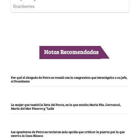
Notas Recomendadas
Por qué el abogado de Petro se reunió con la congresista que investigaba a su jefe,
el Presidente
La mujer que tumbó la lista del Pacto, en la que estaba María Fda. Carrascal,
María del Mar Pizarro y “Lalis
Los opositores de Petro no tuvieron más opción que criticar la puerta por la que
entró a la Casa Blanca