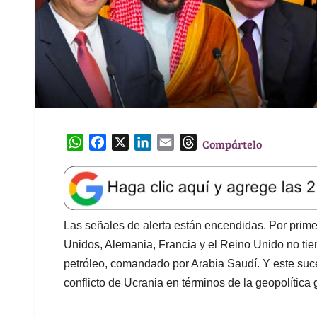
W
F
X
L
E
T
Compártelo
h
a
i
m
h
a
c
n
a
r
t
e
k
i
e
s
b
e
l
a
A
o
d
d
Las señales de alerta están encendidas. Por primer
p
o
I
s
Unidos, Alemania, Francia y el Reino Unido no tie
p
k
n
petróleo, comandado por Arabia Saudí. Y este suce
conflicto de Ucrania en términos de la geopolítica 