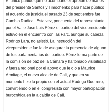
El único partido que no acompañó el apretón de manos
s
b
e
l
a
del presidente Santos y Timochenko para hacer público
A
o
d
d
p
o
I
s
el acuerdo de justicia el pasado 23 de septiembre fue
p
k
n
Cambio Radical. Esta vez, por cuenta del representante
por el Valle José Luis Pérez el partido del vicepresidente
estuvo en el encuentro con las Farc, aunque su cabeza,
Rodrigo Lara, no asistió. La instrucción del
vicepresidente fue la de asegurar la presencia de alguno
de los parlamentarios del partido. Pérez forma parte de
la comisión de paz de la Cámara y ha tomado visibilidad
y fuerza regional por el apoyo que le dio a Maurice
Armitage, el nuevo alcalde de Cali, y que en su
momento hizo lo propio con el actual Rodrigo Guerrero,
convirtiéndolo en el congresista con mayor participación
burocrática en la alcaldía de Cali.