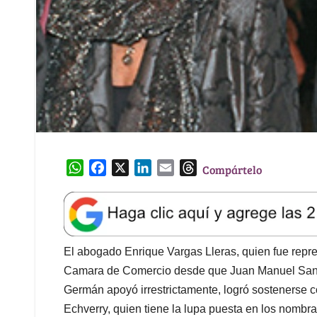
W
F
X
L
E
T
Compártelo
h
a
i
m
h
a
c
n
a
r
t
e
k
i
e
s
b
e
l
a
A
o
d
d
El abogado Enrique Vargas Lleras, quien fue repres
p
o
I
s
Camara de Comercio desde que Juan Manuel Santo
p
k
n
Germán apoyó irrestrictamente, logró sostenerse co
Echverry, quien tiene la lupa puesta en los nomb