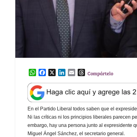
W
F
X
L
E
T
Compártelo
h
a
i
m
h
a
c
n
a
r
t
e
k
i
e
s
b
e
l
a
A
o
d
d
En el Partido Liberal todos saben que el expreside
p
o
I
s
Ni las críticas ni los principios liberales parecen p
p
k
n
embargo, hay una persona junto al expresidente que
Miguel Ángel Sánchez, el secretario general.