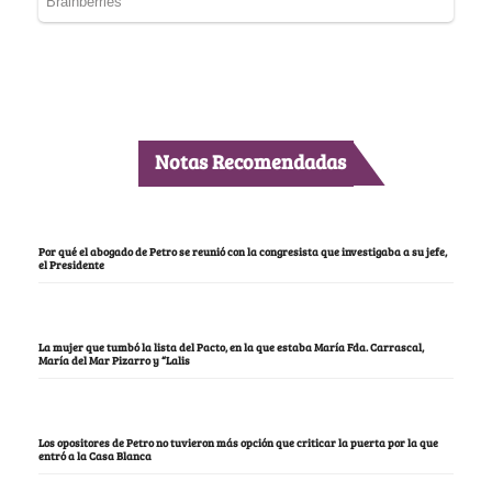
Notas Recomendadas
Por qué el abogado de Petro se reunió con la congresista que investigaba a su jefe,
el Presidente
La mujer que tumbó la lista del Pacto, en la que estaba María Fda. Carrascal,
María del Mar Pizarro y “Lalis
Los opositores de Petro no tuvieron más opción que criticar la puerta por la que
entró a la Casa Blanca