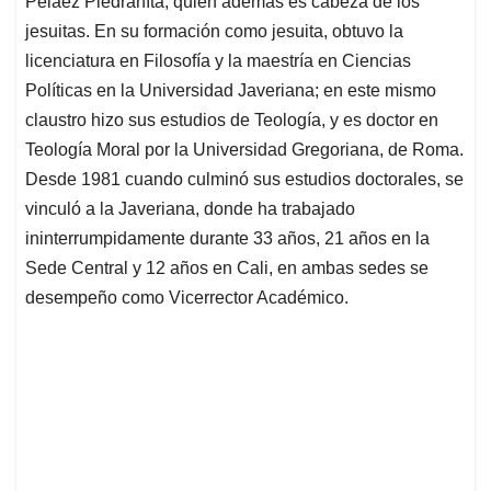
p
o
I
s
Peláez Piedrahíta, quien además es cabeza de los
p
k
n
jesuitas. En su formación como jesuita, obtuvo la
licenciatura en Filosofía y la maestría en Ciencias
Políticas en la Universidad Javeriana; en este mismo
claustro hizo sus estudios de Teología, y es doctor en
Teología Moral por la Universidad Gregoriana, de Roma.
Desde 1981 cuando culminó sus estudios doctorales, se
vinculó a la Javeriana, donde ha trabajado
ininterrumpidamente durante 33 años, 21 años en la
Sede Central y 12 años en Cali, en ambas sedes se
desempeño como Vicerrector Académico.