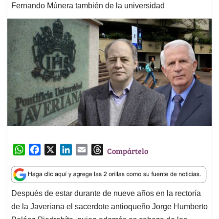
Fernando Múnera también de la universidad
W
F
X
L
E
T
Compártelo
h
a
i
m
h
a
c
n
a
r
t
e
k
i
e
Después de estar durante de nueve años en la rectoría
s
b
e
l
a
de la Javeriana el sacerdote antioqueño Jorge Humberto
A
o
d
d