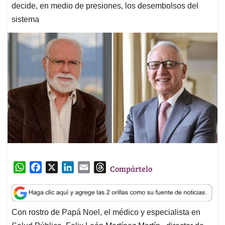
decide, en medio de presiones, los desembolsos del
sistema
W
F
X
L
E
T
Compártelo
h
a
i
m
h
a
c
n
a
r
t
e
k
i
e
Con rostro de Papá Noel, el médico y especialista en
s
b
e
l
a