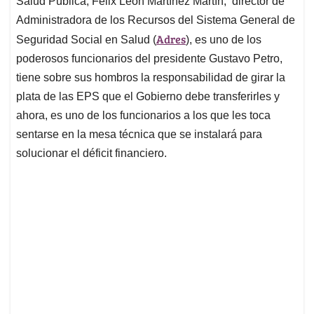
Salud Pública, Felix León Martínez Martín, director de
A
o
d
d
p
o
I
s
Administradora de los Recursos del Sistema General de
p
k
n
Adres
Seguridad Social en Salud (
), es uno de los
poderosos funcionarios del presidente Gustavo Petro,
tiene sobre sus hombros la responsabilidad de girar la
plata de las EPS que el Gobierno debe transferirles y
ahora, es uno de los funcionarios a los que les toca
sentarse en la mesa técnica que se instalará para
solucionar el déficit financiero.