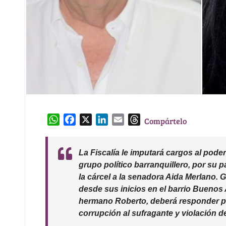
W
F
X
L
E
T
Compártelo
h
a
i
m
h
a
c
n
a
r
La Fiscalía le imputará cargos al pode
t
e
k
i
e
grupo político barranquillero, por su p
s
b
e
l
a
la cárcel a la senadora Aida Merlano. G
A
o
d
d
desde sus inicios en el barrio Buenos 
p
o
I
s
hermano Roberto, deberá responder por
p
k
n
corrupción al sufragante y violación d