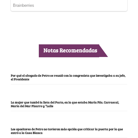
Notas Recomendadas
Por qué el abogado de Petro se reunió con la congresista que investigaba a su jefe,
el Presidente
La mujer que tumbó la lista del Pacto, en la que estaba María Fda. Carrascal,
María del Mar Pizarro y “Lalis
Los opositores de Petro no tuvieron más opción que criticar la puerta por la que
entró a la Casa Blanca