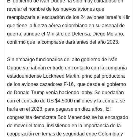
El gobierno de Iván Duque ha sido muy cuidadoso en
s
b
e
l
a
revelar el nombre de los nuevos aviones que
A
o
d
d
p
o
I
s
reemplazaría el escuadrón de los 24 aviones israelís Kfir
p
k
n
que tiene la fuerza aérea colombiana en su arsenal de
guerra, aunque el Ministro de Defensa, Diego Molano,
confirmó que la compra se dará antes del año 2023.
Sin embargo funcionarios del alto gobierno de Iván
Duque ya habrían entrado en contacto con la compañía
estadounidense Lockheed Martin, principal productora
de los aviones cazadores F-16, que desde el gobierno
de Donald Trump venía haciendo lobby. Se quedarían
con el contrato de US $4.5000 millones y la compra se
haría en el 2023, para pagarse en diez años. El
congresista demócrata Bob Menendez se ha encargado
de mover el tema, insistiendo en la importancia de la
cooperación en temas de seguridad entre Colombia y