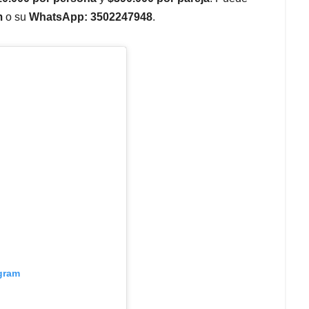
m
o su
WhatsApp: 3502247948
.
agram