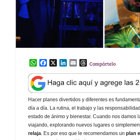
W
F
X
L
E
T
Compártelo
h
a
i
m
h
a
c
n
a
r
t
e
k
i
e
s
b
e
l
a
A
o
d
d
Hacer planes divertidos y diferentes es fundament
p
o
I
s
día a día. La rutina, el trabajo y las responsabili
p
k
n
estado de ánimo y bienestar. Cuando nos damos la 
viajando, explorando nuevos lugares o simpleme
relaja
. Es por eso que le recomendamos un
plan 