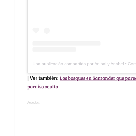
Una publicación compartida por Anibal y Anabel • Com
Los bosques en Santander que pare
| Ver también:
paraíso oculto
Anuncios.