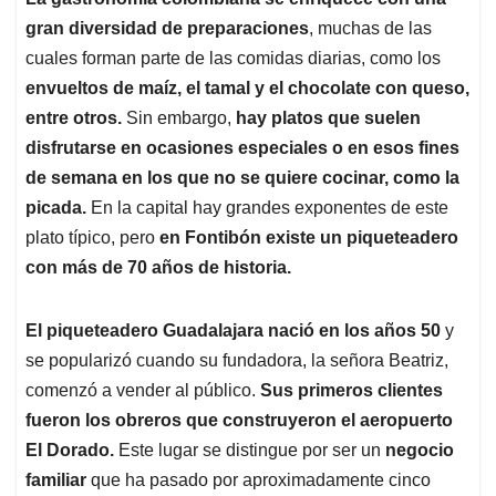
s
b
e
l
a
gran diversidad de preparaciones
, muchas de las
A
o
d
d
p
o
I
s
cuales forman parte de las comidas diarias, como los
p
k
n
envueltos de maíz, el tamal y el chocolate con queso,
entre otros.
Sin embargo,
hay platos que suelen
disfrutarse en ocasiones especiales o en esos fines
de semana en los que no se quiere cocinar, como la
picada.
En la capital hay grandes exponentes de este
plato típico, pero
en Fontibón existe un piqueteadero
con más de 70 años de historia.
El piqueteadero Guadalajara nació en los años 50
y
se popularizó cuando su fundadora, la señora Beatriz,
comenzó a vender al público.
Sus primeros clientes
fueron los obreros que construyeron el aeropuerto
El Dorado.
Este lugar se distingue por ser un
negocio
familiar
que ha pasado por aproximadamente cinco