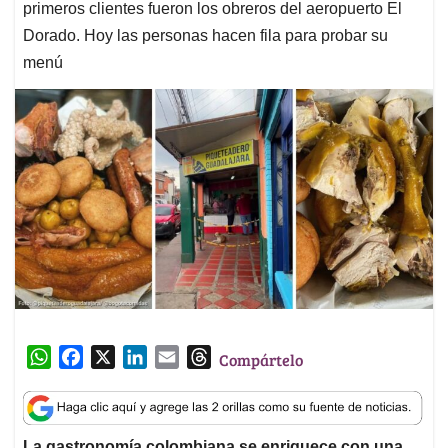
primeros clientes fueron los obreros del aeropuerto El
Dorado. Hoy las personas hacen fila para probar su
menú
W
F
X
L
E
T
Compártelo
h
a
i
m
h
a
c
n
a
r
t
e
k
i
e
La gastronomía colombiana se enriquece con una