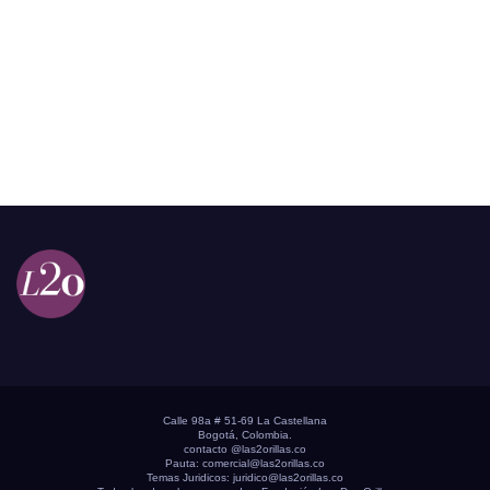
Calle 98a # 51-69 La Castellana
Bogotá, Colombia.
contacto @las2orillas.co
Pauta:
comercial@las2orillas.co
Temas Juridicos:
juridico@las2orillas.co