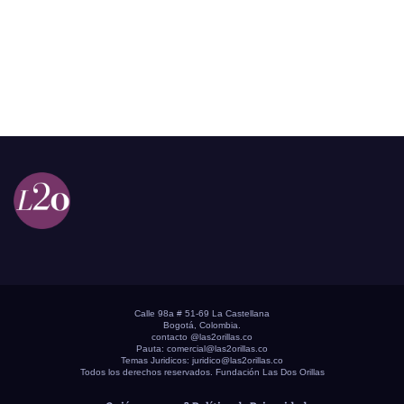
Calle 98a # 51-69 La Castellana
Bogotá, Colombia.
contacto @las2orillas.co
Pauta:
comercial@las2orillas.co
Temas Juridicos:
juridico@las2orillas.co
Todos los derechos reservados. Fundación Las Dos Orillas