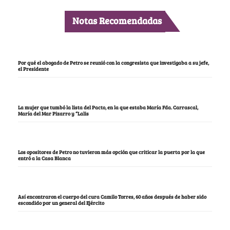
Notas Recomendadas
Por qué el abogado de Petro se reunió con la congresista que investigaba a su jefe,
el Presidente
La mujer que tumbó la lista del Pacto, en la que estaba María Fda. Carrascal,
María del Mar Pizarro y “Lalis
Los opositores de Petro no tuvieron más opción que criticar la puerta por la que
entró a la Casa Blanca
Así encontraron el cuerpo del cura Camilo Torres, 60 años después de haber sido
escondido por un general del Ejército