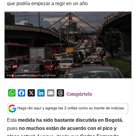
que podría empezar a regir en un año
W
F
X
L
E
T
Compártelo
h
a
i
m
h
a
c
n
a
r
t
e
k
i
e
Esta
medida ha sido bastante discutida en Bogotá
,
s
b
e
l
a
pues
no muchos están de acuerdo con el pico y
A
o
d
d