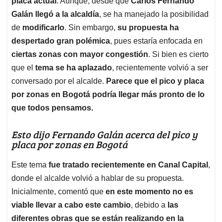
p
o
I
s
placa actual
. Aunque, desde que
Carlos Fernando
p
k
n
Galán llegó a la alcaldía
, se ha manejado la posibilidad
de
modificarlo
. Sin embargo,
su propuesta ha
despertado gran polémica
, pues estaría enfocada en
ciertas zonas con mayor congestión
. Si bien es cierto
que el
tema se ha aplazado
, recientemente volvió a ser
conversado por el alcalde.
Parece que el pico y placa
por zonas en Bogotá podría llegar más pronto de lo
que todos pensamos.
Esto dijo Fernando Galán acerca del pico y
placa por zonas en Bogotá
Este tema
fue tratado recientemente en Canal Capital
,
donde el alcalde volvió a hablar de su propuesta.
Inicialmente, comentó que
en este momento no es
viable llevar a cabo este cambio
, debido a
las
diferentes obras que se están realizando en la