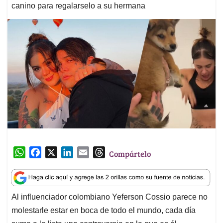
canino para regalarselo a su hermana
W
F
X
L
E
T
Compártelo
h
a
i
m
h
a
c
n
a
r
t
e
k
i
e
Al influenciador colombiano Yeferson Cossio parece no
s
b
e
l
a
molestarle estar en boca de todo el mundo, cada día
A
o
d
d