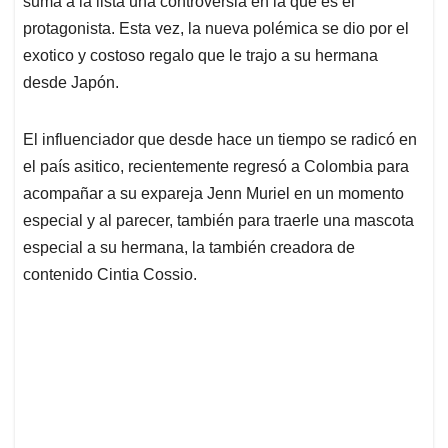
p
o
I
s
suma a la lista una controversia en la que es él
p
k
n
protagonista. Esta vez, la nueva polémica se dio por el
exotico y costoso regalo que le trajo a su hermana
desde Japón.
El influenciador que desde hace un tiempo se radicó en
el país asitico, recientemente regresó a Colombia para
acompañar a su expareja Jenn Muriel en un momento
especial y al parecer, también para traerle una mascota
especial a su hermana, la también creadora de
contenido Cintia Cossio.