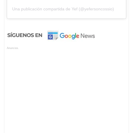
Una publicación compartida de Yef (@yefersoncossio)
Anuncios.