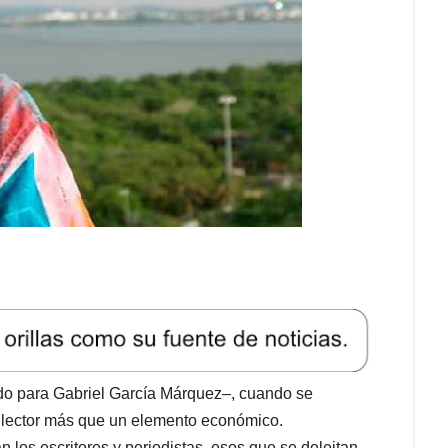
do para Gabriel García Márquez–, cuando se
l lector más que un elemento económico.
 los escritores y periodistas, esos que se deleitan