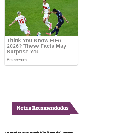
Notas Recomendadas
La mujer que tumbó la lista del Pacto,