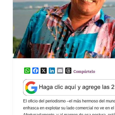
W
F
X
L
E
T
Compártelo
h
a
i
m
h
a
c
n
a
r
t
e
k
i
e
s
b
e
l
a
A
o
d
d
El oficio del periodismo –el más hermoso del mun
p
o
I
s
enfrasca en explotar su lado comercial no ve en e
p
k
n
Afortunadamente, y al margen de esa postura, están