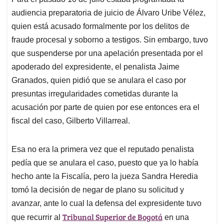
s
b
e
l
a
audiencia preparatoria de juicio de Álvaro Uribe Vélez,
A
o
d
d
p
o
I
s
quien está acusado formalmente por los delitos de
p
k
n
fraude procesal y soborno a testigos. Sin embargo, tuvo
que suspenderse por una apelación presentada por el
apoderado del expresidente, el penalista Jaime
Granados, quien pidió que se anulara el caso por
presuntas irregularidades cometidas durante la
acusación por parte de quien por ese entonces era el
fiscal del caso, Gilberto Villarreal.
Esa no era la primera vez que el reputado penalista
pedía que se anulara el caso, puesto que ya lo había
hecho ante la Fiscalía, pero la jueza Sandra Heredia
tomó la decisión de negar de plano su solicitud y
avanzar, ante lo cual la defensa del expresidente tuvo
Tribunal Superior de Bogotá
que recurrir al
en una