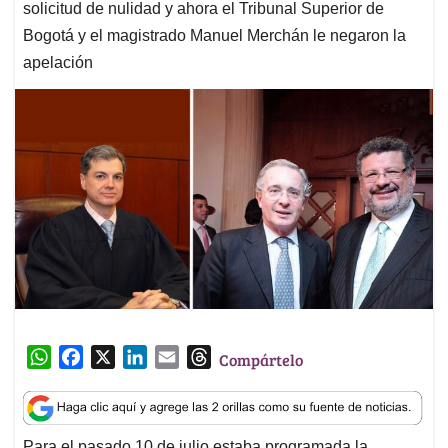
solicitud de nulidad y ahora el Tribunal Superior de
Bogotá y el magistrado Manuel Merchán le negaron la
apelación
W
F
X
L
E
T
Compártelo
h
a
i
m
h
a
c
n
a
r
t
e
k
i
e
Para el pasado 10 de julio estaba programada la