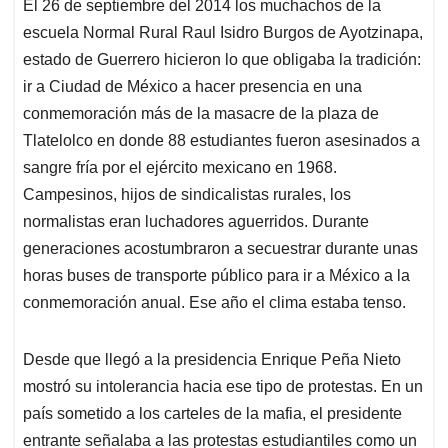
El 26 de septiembre del 2014 los muchachos de la
s
b
e
l
a
escuela Normal Rural Raul Isidro Burgos de Ayotzinapa,
A
o
d
d
p
o
I
s
estado de Guerrero hicieron lo que obligaba la tradición:
p
k
n
ir a Ciudad de México a hacer presencia en una
conmemoración más de la masacre de la plaza de
Tlatelolco en donde 88 estudiantes fueron asesinados a
sangre fría por el ejército mexicano en 1968.
Campesinos, hijos de sindicalistas rurales, los
normalistas eran luchadores aguerridos. Durante
generaciones acostumbraron a secuestrar durante unas
horas buses de transporte público para ir a México a la
conmemoración anual. Ese año el clima estaba tenso.
Desde que llegó a la presidencia Enrique Peña Nieto
mostró su intolerancia hacia ese tipo de protestas. En un
país sometido a los carteles de la mafia, el presidente
entrante señalaba a las protestas estudiantiles como un