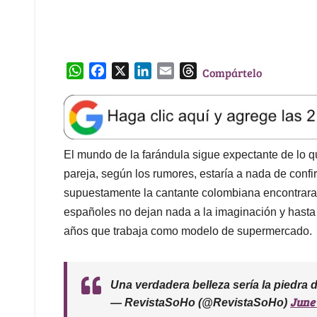
W
F
X
L
E
T
Compártelo
h
a
i
m
h
a
c
n
a
r
t
e
k
i
e
s
b
e
l
a
A
o
d
d
El mundo de la farándula sigue expectante de lo qu
p
o
I
s
pareja, según los rumores, estaría a nada de conf
p
k
n
supuestamente la cantante colombiana encontrara 
españoles no dejan nada a la imaginación y hasta 
años que trabaja como modelo de supermercado.
Una verdadera belleza sería la piedra d
June 
— RevistaSoHo (@RevistaSoHo)