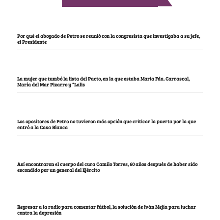
Por qué el abogado de Petro se reunió con la congresista que investigaba a su jefe,
el Presidente
La mujer que tumbó la lista del Pacto, en la que estaba María Fda. Carrascal,
María del Mar Pizarro y “Lalis
Los opositores de Petro no tuvieron más opción que criticar la puerta por la que
entró a la Casa Blanca
Así encontraron el cuerpo del cura Camilo Torres, 60 años después de haber sido
escondido por un general del Ejército
Regresar a la radio para comentar fútbol, la solución de Iván Mejía para luchar
contra la depresión