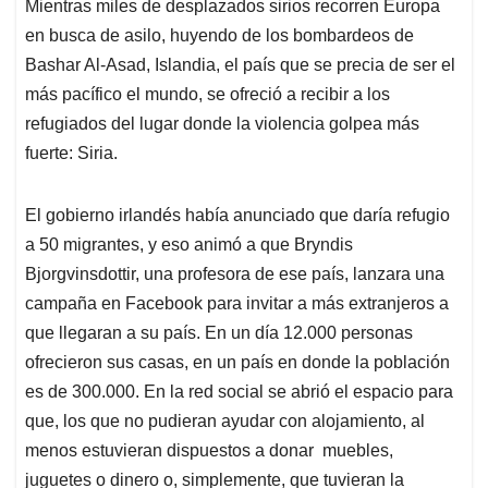
Mientras miles de desplazados sirios recorren Europa
s
b
e
l
a
en busca de asilo, huyendo de los bombardeos de
A
o
d
d
p
o
I
s
Bashar Al-Asad, Islandia, el país que se precia de ser el
p
k
n
más pacífico el mundo, se ofreció a recibir a los
refugiados del lugar donde la violencia golpea más
fuerte: Siria.
El gobierno irlandés había anunciado que daría refugio
a 50 migrantes, y eso animó a que Bryndis
Bjorgvinsdottir, una profesora de ese país, lanzara una
campaña en Facebook para invitar a más extranjeros a
que llegaran a su país. En un día 12.000 personas
ofrecieron sus casas, en un país en donde la población
es de 300.000. En la red social se abrió el espacio para
que, los que no pudieran ayudar con alojamiento, al
menos estuvieran dispuestos a donar muebles,
juguetes o dinero o, simplemente, que tuvieran la