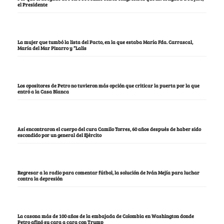
el Presidente
La mujer que tumbó la lista del Pacto, en la que estaba María Fda. Carrascal,
María del Mar Pizarro y “Lalis
Los opositores de Petro no tuvieron más opción que criticar la puerta por la que
entró a la Casa Blanca
Así encontraron el cuerpo del cura Camilo Torres, 60 años después de haber sido
escondido por un general del Ejército
Regresar a la radio para comentar fútbol, la solución de Iván Mejía para luchar
contra la depresión
La casona más de 100 años de la embajada de Colombia en Washington donde
Petro afinó su cara a cara con Trump