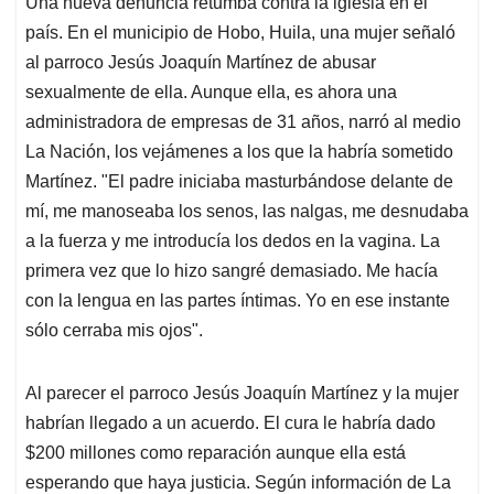
Una nueva denuncia retumba contra la iglesia en el
s
b
e
l
a
país. En el municipio de Hobo, Huila, una mujer señaló
A
o
d
d
p
o
I
s
al parroco Jesús Joaquín Martínez de abusar
p
k
n
sexualmente de ella. Aunque ella, es ahora una
administradora de empresas de 31 años, narró al medio
La Nación, los vejámenes a los que la habría sometido
Martínez. "El padre iniciaba masturbándose delante de
mí, me manoseaba los senos, las nalgas, me desnudaba
a la fuerza y me introducía los dedos en la vagina. La
primera vez que lo hizo sangré demasiado. Me hacía
con la lengua en las partes íntimas. Yo en ese instante
sólo cerraba mis ojos".
Al parecer el parroco Jesús Joaquín Martínez y la mujer
habrían llegado a un acuerdo. El cura le habría dado
$200 millones como reparación aunque ella está
esperando que haya justicia. Según información de La