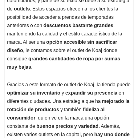
p
o
I
s
colombianos, y parte de su éxito se debe a su estrategia
p
k
n
de
outlets
. Estos espacios ofrecen a los clientes la
posibilidad de acceder a prendas de temporadas
anteriores o con
descuentos bastante grandes
,
manteniendo la calidad y el estilo característico de la
marca. Al ser una
opción accesible sin sacrificar
diseño
, le contamos sobre el outlet de Koaj donde
consigue
grandes cantidades de ropa por sumas
muy bajas
.
Gracias a este formato de outlet de Koaj, la tienda puede
optimizar su inventario
y
expandir su presencia
en
diferentes ciudades. Una estrategia que ha
mejorado la
rotación de productos
y también
fideliza al
consumidor
, quien ve en la marca una opción
constante de
buenos precios y variedad
. Además,
existen varios outlets en la capital, pero
hay uno donde