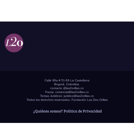
Calle 98a # 51-69 La Castellana
Bogotá, Colombia.
contacto @las2orillas.co
Pauta:
comercial@las2orillas.co
Temas Juridicos:
juridico@las2orillas.co
Todos los derechos reservados. Fundación Las Dos Orillas
¿Quiénes somos?
Política de Privacidad