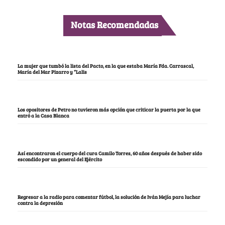
Notas Recomendadas
La mujer que tumbó la lista del Pacto, en la que estaba María Fda. Carrascal,
María del Mar Pizarro y “Lalis
Los opositores de Petro no tuvieron más opción que criticar la puerta por la que
entró a la Casa Blanca
Así encontraron el cuerpo del cura Camilo Torres, 60 años después de haber sido
escondido por un general del Ejército
Regresar a la radio para comentar fútbol, la solución de Iván Mejía para luchar
contra la depresión