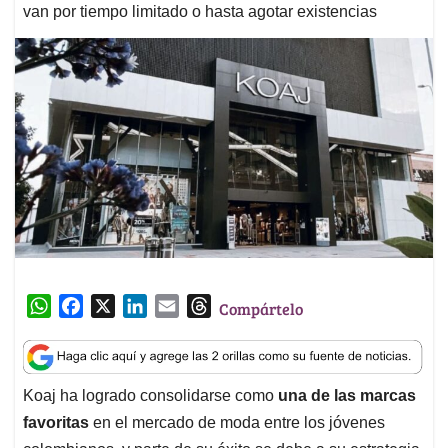
van por tiempo limitado o hasta agotar existencias
W
F
X
L
E
T
Compártelo
h
a
i
m
h
a
c
n
a
r
t
e
k
i
e
Koaj ha logrado consolidarse como
una de las marcas
s
b
e
l
a
favoritas
en el mercado de moda entre los jóvenes
A
o
d
d