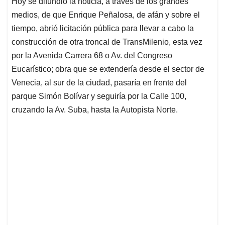
Hoy se difundió la noticia, a través de los grandes
s
b
e
l
a
medios, de que Enrique Peñalosa, de afán y sobre el
A
o
d
d
p
o
I
s
tiempo, abrió licitación pública para llevar a cabo la
p
k
n
construcción de otra troncal de TransMilenio, esta vez
por la Avenida Carrera 68 o Av. del Congreso
Eucarístico; obra que se extendería desde el sector de
Venecia, al sur de la ciudad, pasaría en frente del
parque Simón Bolívar y seguiría por la Calle 100,
cruzando la Av. Suba, hasta la Autopista Norte.