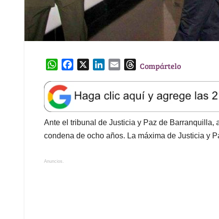
W
F
X
L
E
T
Compártelo
h
a
i
m
h
a
c
n
a
r
t
e
k
i
e
s
b
e
l
a
A
o
d
d
Ante el tribunal de Justicia y Paz de Barranquilla,
p
o
I
s
condena de ocho años. La máxima de Justicia y P
p
k
n
Anuncios.