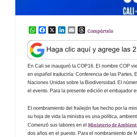
W
F
X
L
E
T
Compártelo
h
a
i
m
h
a
c
n
a
r
t
e
k
i
e
s
b
e
l
a
A
o
d
d
En Cali se inauguró la COP16. El nombre COP viene
p
o
I
s
en español traduciría: Conferencia de las Partes. 
p
k
n
Naciones Unidas sobre la Biodiversidad. El númer
el evento. Para la presente edición el embajador e
El nombramiento del frailejón fue hecho por la m
su hoja de vida la ministra es una política, ambien
Ministerio de Ambien
Comenzó sus labores en el
dos años en el puesto. Para el nombramiento de 