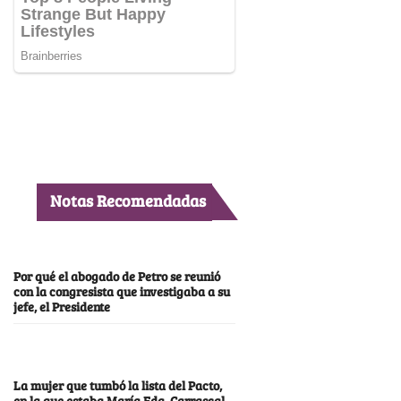
Notas Recomendadas
Por qué el abogado de Petro se reunió
con la congresista que investigaba a su
jefe, el Presidente
La mujer que tumbó la lista del Pacto,
en la que estaba María Fda. Carrascal,