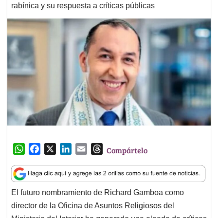
rabínica y su respuesta a críticas públicas
W
F
X
L
E
T
Compártelo
h
a
i
m
h
a
c
n
a
r
t
e
k
i
e
El futuro nombramiento de Richard Gamboa como
s
b
e
l
a
director de la Oficina de Asuntos Religiosos del
A
o
d
d