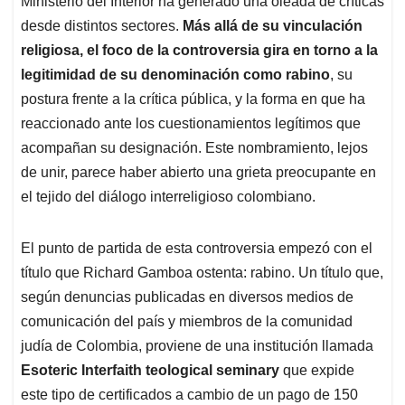
p
o
I
s
Ministerio del Interior ha generado una oleada de críticas
p
k
n
desde distintos sectores.
Más allá de su vinculación
religiosa, el foco de la controversia gira en torno a la
legitimidad de su denominación como rabino
, su
postura frente a la crítica pública, y la forma en que ha
reaccionado ante los cuestionamientos legítimos que
acompañan su designación. Este nombramiento, lejos
de unir, parece haber abierto una grieta preocupante en
el tejido del diálogo interreligioso colombiano.
El punto de partida de esta controversia empezó con el
título que Richard Gamboa ostenta: rabino. Un título que,
según denuncias publicadas en diversos medios de
comunicación del país y miembros de la comunidad
judía de Colombia, proviene de una institución llamada
Esoteric Interfaith teological seminary
que expide
este tipo de certificados a cambio de un pago de 150