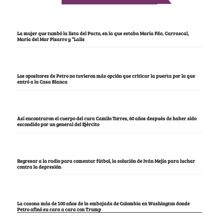
La mujer que tumbó la lista del Pacto, en la que estaba María Fda. Carrascal,
María del Mar Pizarro y “Lalis
Los opositores de Petro no tuvieron más opción que criticar la puerta por la que
entró a la Casa Blanca
Así encontraron el cuerpo del cura Camilo Torres, 60 años después de haber sido
escondido por un general del Ejército
Regresar a la radio para comentar fútbol, la solución de Iván Mejía para luchar
contra la depresión
La casona más de 100 años de la embajada de Colombia en Washington donde
Petro afinó su cara a cara con Trump