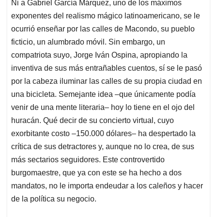
Ni a Gabriel García Márquez, uno de los máximos
s
b
e
l
a
exponentes del realismo mágico latinoamericano, se le
A
o
d
d
p
o
I
s
ocurrió enseñar por las calles de Macondo, su pueblo
p
k
n
ficticio, un alumbrado móvil. Sin embargo, un
compatriota suyo, Jorge Iván Ospina, apropiando la
inventiva de sus más entrañables cuentos, sí se le pasó
por la cabeza iluminar las calles de su propia ciudad en
una bicicleta. Semejante idea –que únicamente podía
venir de una mente literaria– hoy lo tiene en el ojo del
huracán. Qué decir de su concierto virtual, cuyo
exorbitante costo –150.000 dólares– ha despertado la
crítica de sus detractores y, aunque no lo crea, de sus
más sectarios seguidores. Este controvertido
burgomaestre, que ya con este se ha hecho a dos
mandatos, no le importa endeudar a los caleños y hacer
de la política su negocio.