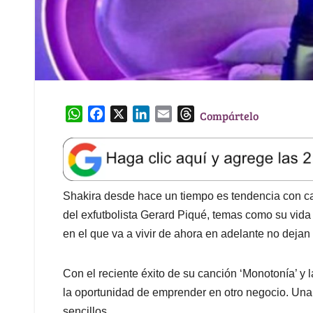
W
F
X
L
E
T
Compártelo
h
a
i
m
h
a
c
n
a
r
t
e
k
i
e
s
b
e
l
a
A
o
d
d
Shakira desde hace un tiempo es tendencia con ca
p
o
I
s
del exfutbolista Gerard Piqué, temas como su vida p
p
k
n
en el que va a vivir de ahora en adelante no dejan
Con el reciente éxito de su canción ‘Monotonía’ y la
la oportunidad de emprender en otro negocio. Una 
sencillos.