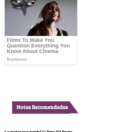
Notas Recomendadas
La mujer que tumbó la lista del Pacto,