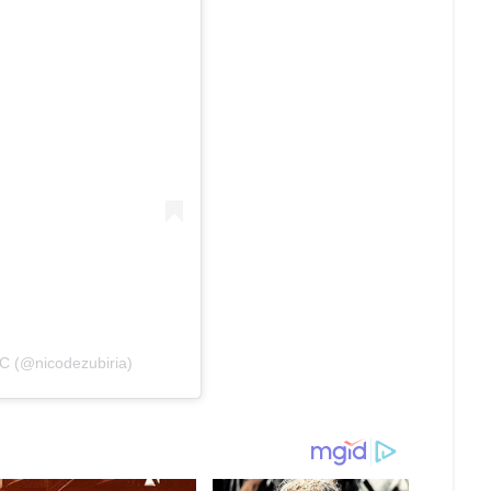
 C (@nicodezubiria)