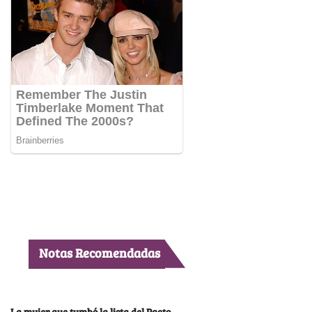
Notas Recomendadas
La mujer que tumbó la lista del Pacto,