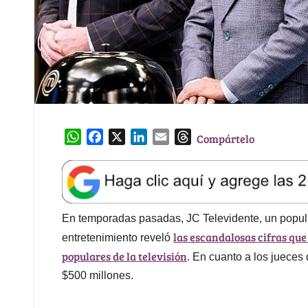
W
F
X
L
E
T
Compártelo
h
a
i
m
h
a
c
n
a
r
t
e
k
i
e
s
b
e
l
a
A
o
d
d
En temporadas pasadas, JC Televidente, un popular
p
o
I
s
las escandalosas cifras que 
entretenimiento reveló
p
k
n
populares de la televisión
. En cuanto a los jueces 
$500 millones.