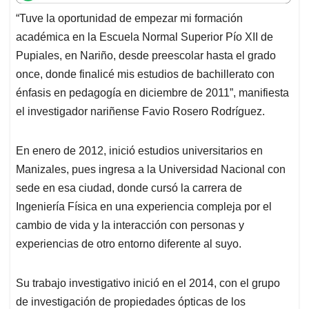
t
e
k
i
e
“Tuve la oportunidad de empezar mi formación
s
b
e
l
a
académica en la Escuela Normal Superior Pío XII de
A
o
d
d
p
o
I
s
Pupiales, en Nariño, desde preescolar hasta el grado
p
k
n
once, donde finalicé mis estudios de bachillerato con
énfasis en pedagogía en diciembre de 2011”, manifiesta
el investigador nariñense Favio Rosero Rodríguez.
En enero de 2012, inició estudios universitarios en
Manizales, pues ingresa a la Universidad Nacional con
sede en esa ciudad, donde cursó la carrera de
Ingeniería Física en una experiencia compleja por el
cambio de vida y la interacción con personas y
experiencias de otro entorno diferente al suyo.
Su trabajo investigativo inició en el 2014, con el grupo
de investigación de propiedades ópticas de los