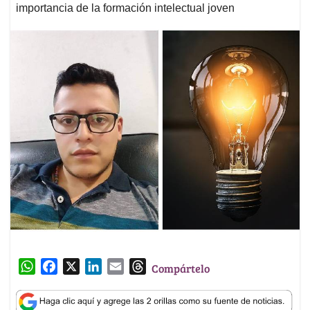
importancia de la formación intelectual joven
W
F
X
L
E
T
Compártelo
h
a
i
m
h
a
c
n
a
r