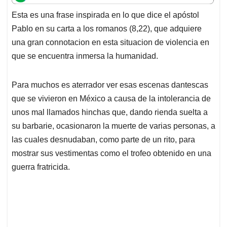
t
e
k
i
e
Esta es una frase inspirada en lo que dice el apóstol
s
b
e
l
a
Pablo en su carta a los romanos (8,22), que adquiere
A
o
d
d
p
o
I
s
una gran connotacion en esta situacion de violencia en
p
k
n
que se encuentra inmersa la humanidad.
Para muchos es aterrador ver esas escenas dantescas
que se vivieron en México a causa de la intolerancia de
unos mal llamados hinchas que, dando rienda suelta a
su barbarie, ocasionaron la muerte de varias personas, a
las cuales desnudaban, como parte de un rito, para
mostrar sus vestimentas como el trofeo obtenido en una
guerra fratricida.