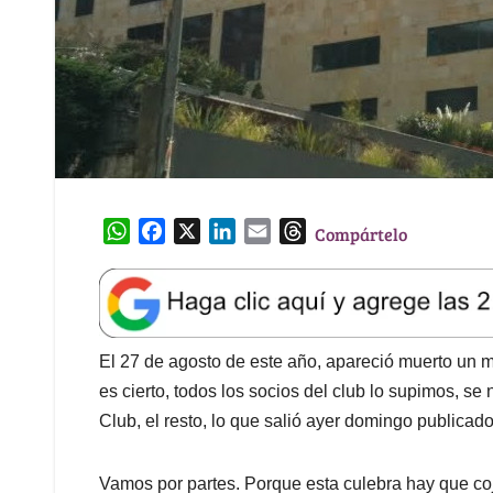
W
F
X
L
E
T
Compártelo
h
a
i
m
h
a
c
n
a
r
t
e
k
i
e
s
b
e
l
a
A
o
d
d
El 27 de agosto de este año, apareció muerto un m
p
o
I
s
es cierto, todos los socios del club lo supimos, se 
p
k
n
Club, el resto, lo que salió ayer domingo publicad
Vamos por partes. Porque esta culebra hay que coj