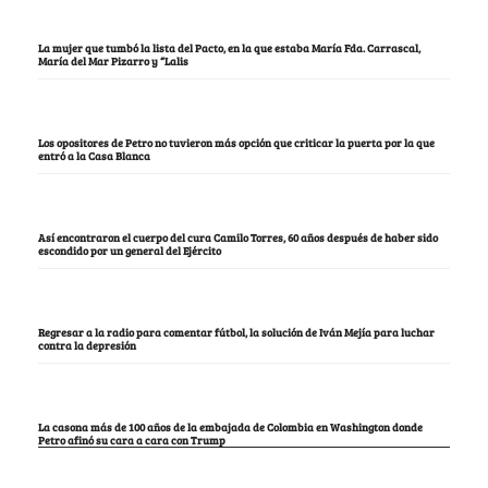
La mujer que tumbó la lista del Pacto, en la que estaba María Fda. Carrascal,
María del Mar Pizarro y “Lalis
Los opositores de Petro no tuvieron más opción que criticar la puerta por la que
entró a la Casa Blanca
Así encontraron el cuerpo del cura Camilo Torres, 60 años después de haber sido
escondido por un general del Ejército
Regresar a la radio para comentar fútbol, la solución de Iván Mejía para luchar
contra la depresión
La casona más de 100 años de la embajada de Colombia en Washington donde
Petro afinó su cara a cara con Trump