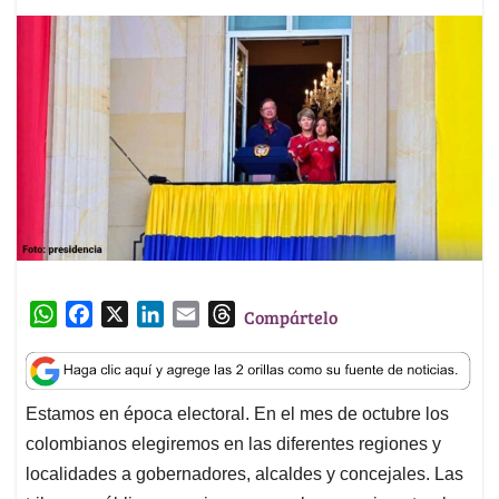
W
F
X
L
E
T
Compártelo
h
a
i
m
h
a
c
n
a
r
t
e
k
i
e
Estamos en época electoral. En el mes de octubre los
s
b
e
l
a
colombianos elegiremos en las diferentes regiones y
A
o
d
d
p
o
I
s
localidades a gobernadores, alcaldes y concejales. Las