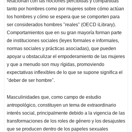
relacionan con las nociones percibidas y compartidas
A
o
d
d
p
o
I
s
tanto por hombres como por mujeres sobre cómo actúan
p
k
n
los hombres y cómo se espera que se comporten para
ser considerados hombres "reales" (OECD iLibrary).
Comportamientos que en su gran mayoría forman parte
de instituciones sociales (leyes formales e informales,
normas sociales y prácticas asociadas), que pueden
apoyar u obstaculizar el empoderamiento de las mujeres
y que a menudo son muy rígidas, promoviendo
expectativas inflexibles de lo que se supone significa el
"deber de ser hombre".
Masculinidades que, como campo de estudio
antropológico, constituyen un tema de extraordinario
interés social, principalmente debido a la vigencia de las
transformaciones de los roles de género y los desajustes
que se producen dentro de los papeles sexuales