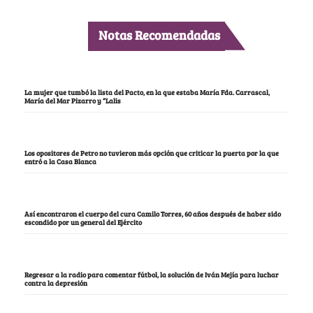
Notas Recomendadas
La mujer que tumbó la lista del Pacto, en la que estaba María Fda. Carrascal,
María del Mar Pizarro y “Lalis
Los opositores de Petro no tuvieron más opción que criticar la puerta por la que
entró a la Casa Blanca
Así encontraron el cuerpo del cura Camilo Torres, 60 años después de haber sido
escondido por un general del Ejército
Regresar a la radio para comentar fútbol, la solución de Iván Mejía para luchar
contra la depresión