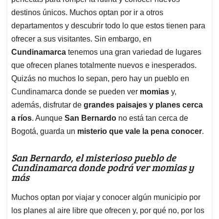
A
o
d
d
p
o
I
s
destinos únicos. Muchos optan por ir a otros
p
k
n
departamentos y descubrir todo lo que estos tienen para
ofrecer a sus visitantes. Sin embargo, en
Cundinamarca
tenemos una gran variedad de lugares
que ofrecen planes totalmente nuevos e inesperados.
Quizás no muchos lo sepan, pero hay un pueblo en
Cundinamarca donde se pueden ver
momias
y,
además, disfrutar de
grandes paisajes y planes cerca
a ríos
. Aunque
San Bernardo
no está tan cerca de
Bogotá, guarda un
misterio que vale la pena conocer
.
San Bernardo, el misterioso pueblo de
Cundinamarca donde podrá ver momias y
más
Muchos optan por viajar y conocer algún municipio por
los planes al aire libre que ofrecen y, por qué no, por los