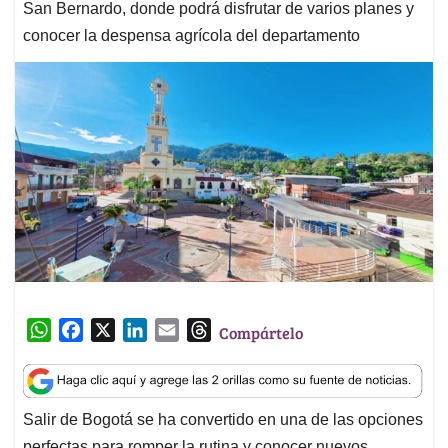
San Bernardo, donde podrá disfrutar de varios planes y
conocer la despensa agrícola del departamento
W
F
X
L
E
T
Compártelo
h
a
i
m
h
a
c
n
a
r
t
e
k
i
e
Salir de Bogotá se ha convertido en una de las opciones
s
b
e
l
a
perfectas para romper la rutina y conocer nuevos