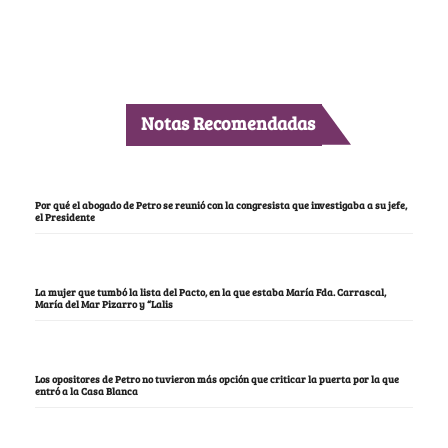
Notas Recomendadas
Por qué el abogado de Petro se reunió con la congresista que investigaba a su jefe,
el Presidente
La mujer que tumbó la lista del Pacto, en la que estaba María Fda. Carrascal,
María del Mar Pizarro y “Lalis
Los opositores de Petro no tuvieron más opción que criticar la puerta por la que
entró a la Casa Blanca