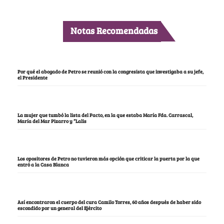
Notas Recomendadas
Por qué el abogado de Petro se reunió con la congresista que investigaba a su jefe,
el Presidente
La mujer que tumbó la lista del Pacto, en la que estaba María Fda. Carrascal,
María del Mar Pizarro y “Lalis
Los opositores de Petro no tuvieron más opción que criticar la puerta por la que
entró a la Casa Blanca
Así encontraron el cuerpo del cura Camilo Torres, 60 años después de haber sido
escondido por un general del Ejército