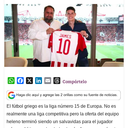
W
F
X
L
E
T
Compártelo
h
a
i
m
h
a
c
n
a
r
t
e
k
i
e
El fútbol griego es la liga número 15 de Europa. No es
s
b
e
l
a
realmente una liga competitiva pero la oferta del equipo
A
o
d
d
p
o
I
s
heleno terminó siendo un salvavidas para el jugador