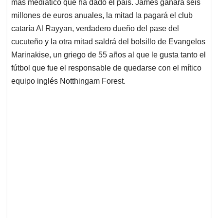
p
k
n
más mediático que ha dado el país. James ganará seis
millones de euros anuales, la mitad la pagará el club
cataría Al Rayyan, verdadero dueño del pase del
cucuteño y la otra mitad saldrá del bolsillo de Evangelos
Marinakise, un griego de 55 años al que le gusta tanto el
fútbol que fue el responsable de quedarse con el mítico
equipo inglés Notthingam Forest.