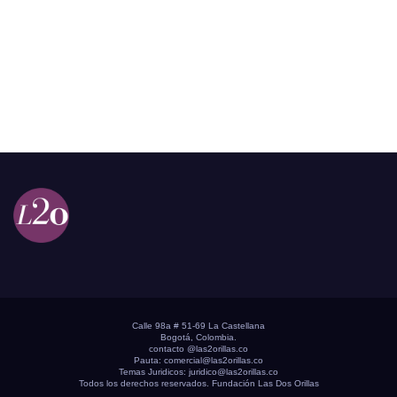
Calle 98a # 51-69 La Castellana
Bogotá, Colombia.
contacto @las2orillas.co
Pauta:
comercial@las2orillas.co
Temas Juridicos:
juridico@las2orillas.co
Todos los derechos reservados. Fundación Las Dos Orillas