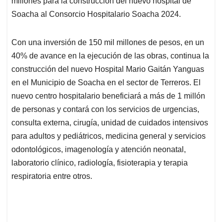
millones para la construcción del nuevo hospital de
A
o
d
d
p
o
I
s
Soacha al Consorcio Hospitalario Soacha 2024.
p
k
n
Con una inversión de 150 mil millones de pesos, en un
40% de avance en la ejecución de las obras, continua la
construcción del nuevo Hospital Mario Gaitán Yanguas
en el Municipio de Soacha en el sector de Terreros. El
nuevo centro hospitalario beneficiará a más de 1 millón
de personas y contará con los servicios de urgencias,
consulta externa, cirugía, unidad de cuidados intensivos
para adultos y pediátricos, medicina general y servicios
odontológicos, imagenología y atención neonatal,
laboratorio clínico, radiología, fisioterapia y terapia
respiratoria entre otros.