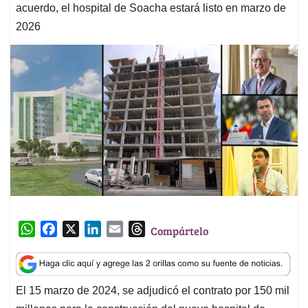
acuerdo, el hospital de Soacha estará listo en marzo de
2026
W
F
X
L
E
T
Compártelo
h
a
i
m
h
a
c
n
a
r
t
e
k
i
e
El 15 marzo de 2024, se adjudicó el contrato por 150 mil
s
b
e
l
a