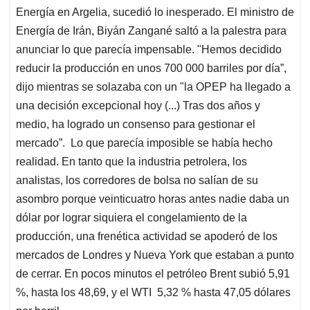
Energía en Argelia, sucedió lo inesperado. El ministro de
A
o
d
d
p
o
I
s
Energía de Irán, Biyán Zangané saltó a la palestra para
p
k
n
anunciar lo que parecía impensable. "Hemos decidido
reducir la producción en unos 700 000 barriles por día”,
dijo mientras se solazaba con un "la OPEP ha llegado a
una decisión excepcional hoy (...) Tras dos años y
medio, ha logrado un consenso para gestionar el
mercado”. Lo que parecía imposible se había hecho
realidad. En tanto que la industria petrolera, los
analistas, los corredores de bolsa no salían de su
asombro porque veinticuatro horas antes nadie daba un
dólar por lograr siquiera el congelamiento de la
producción, una frenética actividad se apoderó de los
mercados de Londres y Nueva York que estaban a punto
de cerrar. En pocos minutos el petróleo Brent subió 5,91
%, hasta los 48,69, y el WTI 5,32 % hasta 47,05 dólares