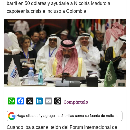
barril en 50 dólares y ayudarle a Nicolás Maduro a
capotear la crisis e incluso a Colombia
W
F
X
L
E
T
Compártelo
h
a
i
m
h
a
c
n
a
r
t
e
k
i
e
Cuando iba a caer el telón del Forum Internacional de
s
b
e
l
a