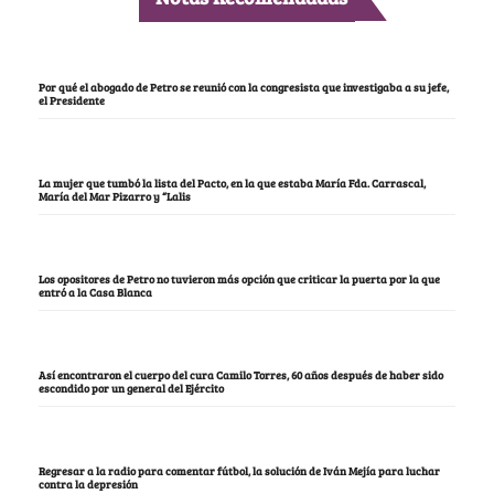
Por qué el abogado de Petro se reunió con la congresista que investigaba a su jefe,
el Presidente
La mujer que tumbó la lista del Pacto, en la que estaba María Fda. Carrascal,
María del Mar Pizarro y “Lalis
Los opositores de Petro no tuvieron más opción que criticar la puerta por la que
entró a la Casa Blanca
Así encontraron el cuerpo del cura Camilo Torres, 60 años después de haber sido
escondido por un general del Ejército
Regresar a la radio para comentar fútbol, la solución de Iván Mejía para luchar
contra la depresión