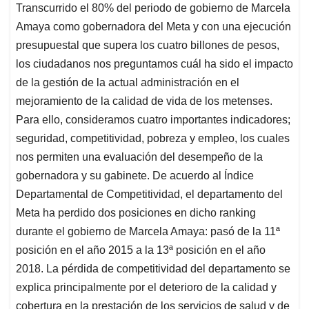
a
c
n
a
r
Transcurrido el 80% del periodo de gobierno de Marcela
t
e
k
i
e
Amaya como gobernadora del Meta y con una ejecución
s
b
e
l
a
presupuestal que supera los cuatro billones de pesos,
A
o
d
d
los ciudadanos nos preguntamos cuál ha sido el impacto
p
o
I
s
de la gestión de la actual administración en el
p
k
n
mejoramiento de la calidad de vida de los metenses.
Para ello, consideramos cuatro importantes indicadores;
seguridad, competitividad, pobreza y empleo, los cuales
nos permiten una evaluación del desempeño de la
gobernadora y su gabinete. De acuerdo al Índice
Departamental de Competitividad, el departamento del
Meta ha perdido dos posiciones en dicho ranking
durante el gobierno de Marcela Amaya: pasó de la 11ª
posición en el año 2015 a la 13ª posición en el año
2018. La pérdida de competitividad del departamento se
explica principalmente por el deterioro de la calidad y
cobertura en la prestación de los servicios de salud y de