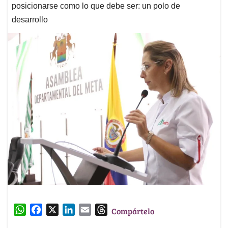
posicionarse como lo que debe ser: un polo de
desarrollo
W
F
X
L
E
T
Compártelo
h
a
i
m
h