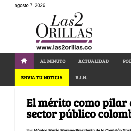
agosto 7, 2026
AL MINUTO
ACTUALIDAD
PO
ENVIA TU NOTICIA
R.I.N.
El mérito como pilar 
sector público colom
Por
Mónica María Moreno-Presidenta de la Comisión Nacion