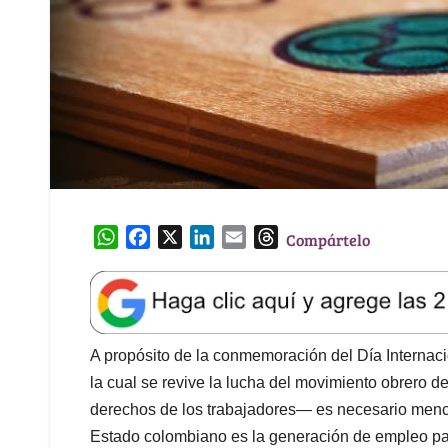
W
F
X
L
E
T
Compártelo
h
a
i
m
h
a
c
n
a
r
t
e
k
i
e
s
b
e
l
a
A
o
d
d
A propósito de la conmemoración del Día Internac
p
o
I
s
la cual se revive la lucha del movimiento obrero d
p
k
n
derechos de los trabajadores— es necesario menci
Estado colombiano es la generación de empleo par