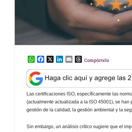
W
F
X
L
E
T
Compártelo
h
a
i
m
h
a
c
n
a
r
t
e
k
i
e
s
b
e
l
a
A
o
d
d
Las certificaciones ISO, específicamente las no
p
o
I
s
(actualmente actualizada a la ISO 45001), se han
p
k
n
gestión de la calidad, la gestión ambiental y la seg
Sin embargo, un análisis crítico sugiere que el imp